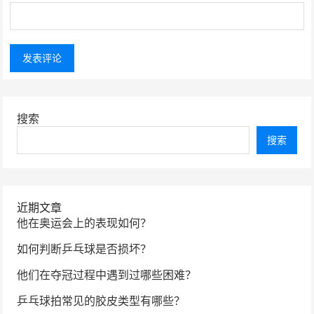
搜索
搜索
近期文章
他在奥运会上的表现如何？
如何判断乒乓球是否损坏？
他们在夺冠过程中遇到过哪些困难？
乒乓球拍常见的胶皮类型有哪些？