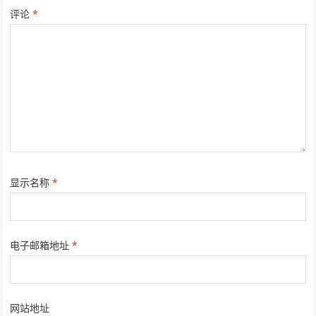
评论
*
显示名称
*
电子邮箱地址
*
网站地址