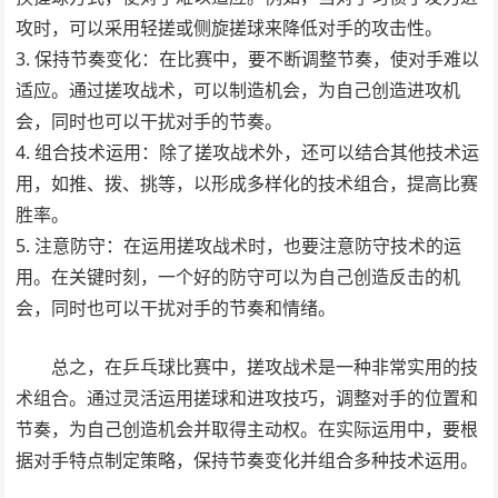
攻时，可以采用轻搓或侧旋搓球来降低对手的攻击性。
3. 保持节奏变化：在比赛中，要不断调整节奏，使对手难以
适应。通过搓攻战术，可以制造机会，为自己创造进攻机
会，同时也可以干扰对手的节奏。
4. 组合技术运用：除了搓攻战术外，还可以结合其他技术运
用，如推、拨、挑等，以形成多样化的技术组合，提高比赛
胜率。
5. 注意防守：在运用搓攻战术时，也要注意防守技术的运
用。在关键时刻，一个好的防守可以为自己创造反击的机
会，同时也可以干扰对手的节奏和情绪。
总之，在乒乓球比赛中，搓攻战术是一种非常实用的技
术组合。通过灵活运用搓球和进攻技巧，调整对手的位置和
节奏，为自己创造机会并取得主动权。在实际运用中，要根
据对手特点制定策略，保持节奏变化并组合多种技术运用。