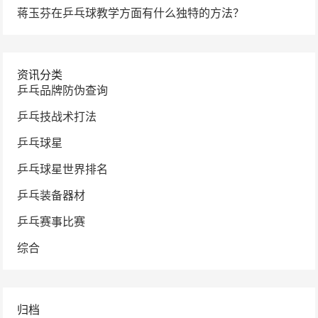
蒋玉芬在乒乓球教学方面有什么独特的方法？
资讯分类
乒乓品牌防伪查询
乒乓技战术打法
乒乓球星
乒乓球星世界排名
乒乓装备器材
乒乓赛事比赛
综合
归档