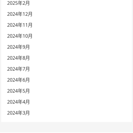
2025年2月
2024年12月
2024年11月
2024年10月
2024年9月
2024年8月
2024年7月
2024年6月
2024年5月
2024年4月
2024年3月