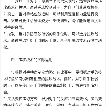
1. 抢攻：在对手回球质量不高或失误时，迅速抢攻是搓
攻战术的关键。通过搓球控制对手，为自己创造进攻机会。
2. 突击：当对手站位较近时，可以利用速度和力量进行突
击。突击时要注意身体姿势和步伐调整，确保能够迅速接近
对手的台面。
3. 拉攻：当对手防守较薄弱的反手位时，可以选择拉攻战
术。通过搓球将对手引向反手位，再利用拉球技术取得主动
权。
四、搓攻战术的实际运用
1. 根据对手特点制定策略：在比赛中，要根据对手的技
术特点和习惯制定相应的搓攻战术。例如，对手反手较弱
时，可以多使用正手位的搓球来牵制对手，为进攻创造机
会。
2. 灵活变换搓球方式：根据对手的反应和节奏变化，灵活变
换搓球方式，使对手难以适应。例如，当对手习惯于发力进