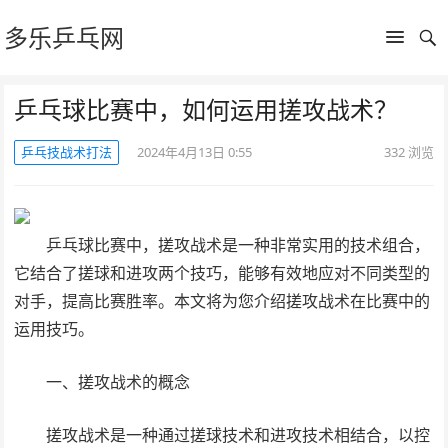
多乐乒乓网
乒乓球比赛中，如何运用搓攻战术？
乒乓技战术打法
2024年4月13日 0:55
332
浏览
乒乓球比赛中，搓攻战术是一种非常实用的技术组合，
它结合了搓球和进攻两个技巧，能够有效地应对不同类型的
对手，提高比赛胜率。本文将为您介绍搓攻战术在比赛中的
运用技巧。
一、搓攻战术的概念
搓攻战术是一种通过搓球技术和进攻技术相结合，以控