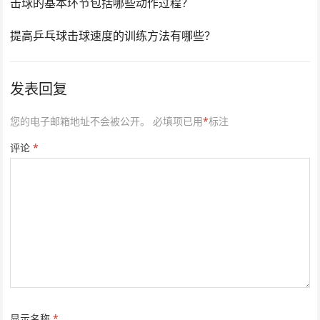
击球的基本环节包括哪些动作过程？
提高乒乓球击球速度的训练方法有哪些？
发表回复
您的电子邮箱地址不会被公开。
必填项已用
*
标注
评论
*
显示名称
*