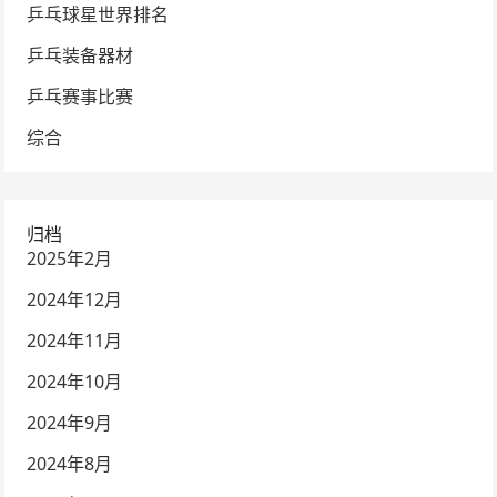
乒乓球星世界排名
乒乓装备器材
乒乓赛事比赛
综合
归档
2025年2月
2024年12月
2024年11月
2024年10月
2024年9月
2024年8月