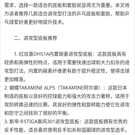
需求，选择一款适合的底板和套胶就显得尤为重要。本文将
为读者推荐几款适合进攻型打法的乒乓底板和套胶，帮助乒
乓球爱好者更好地提升技术。
二、进攻型底板推荐
1. 红双喜DHS1A内置碳素进攻型底板：这款底板具有
轻质和高弹性的特点，适用于需要快速出球和大力扣杀的进
攻型打法。内置的碳素纤维更有助于提升稳定性，使得击球
更加精准。
2. 蝴蝶TAKAMINE ALPS（TAKAMINE阿尔裴）：这款日本
制造的底板以良好的控球能力和强大的攻击力著称，适用于
攻防转换迅速的比赛。其良好的弹性和旋转能力使它在进攻
和防守之间找到了很好的平衡。
3. 斯帝卡STIGA乘风301进攻型底板：这款底板拥有优秀的
反手性能，适合喜欢使用反手扣杀和弧圈球的进攻型选手。