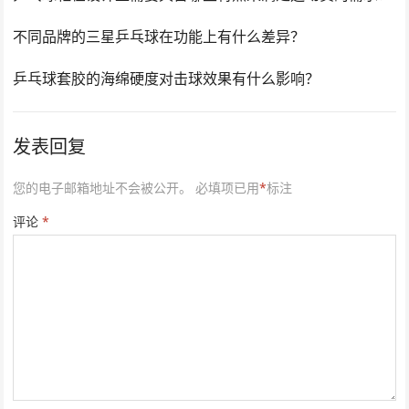
不同品牌的三星乒乓球在功能上有什么差异？
乒乓球套胶的海绵硬度对击球效果有什么影响？
发表回复
您的电子邮箱地址不会被公开。
必填项已用
*
标注
评论
*