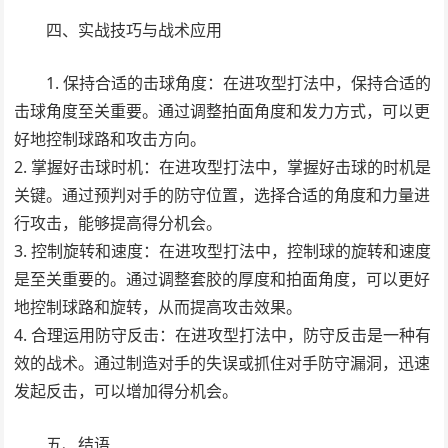
四、实战技巧与战术应用
1. 保持合适的击球角度：在进攻型打法中，保持合适的
击球角度至关重要。通过调整拍面角度和发力方式，可以更
好地控制球路和攻击方向。
2. 掌握好击球时机：在进攻型打法中，掌握好击球的时机是
关键。通过预判对手的防守位置，选择合适的角度和力量进
行攻击，能够提高得分机会。
3. 控制旋转和速度：在进攻型打法中，控制球的旋转和速度
是至关重要的。通过调整套胶的厚度和拍面角度，可以更好
地控制球路和旋转，从而提高攻击效果。
4. 合理运用防守反击：在进攻型打法中，防守反击是一种有
效的战术。通过制造对手的失误或抓住对手防守漏洞，迅速
发起反击，可以增加得分机会。
五、结语