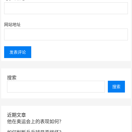
网站地址
搜索
搜索
近期文章
他在奥运会上的表现如何？