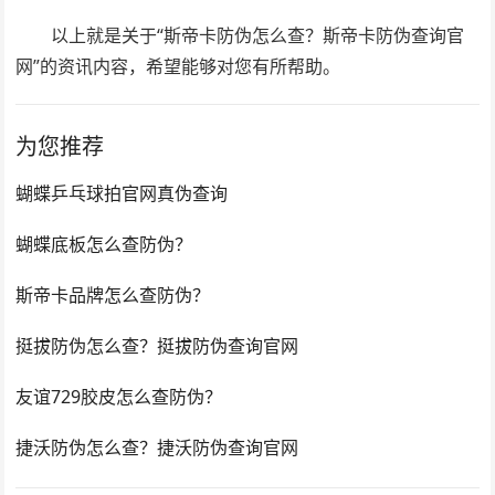
以上就是关于“斯帝卡防伪怎么查？斯帝卡防伪查询官
网”的资讯内容，希望能够对您有所帮助。
为您推荐
蝴蝶乒乓球拍官网真伪查询
蝴蝶底板怎么查防伪？
斯帝卡品牌怎么查防伪？
挺拔防伪怎么查？挺拔防伪查询官网
友谊729胶皮怎么查防伪？
捷沃防伪怎么查？捷沃防伪查询官网