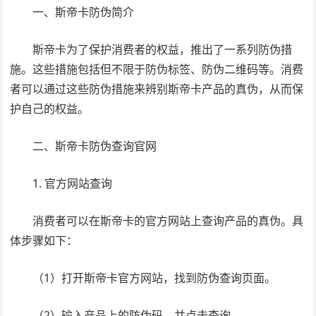
一、斯帝卡防伪简介
斯帝卡为了保护消费者的权益，推出了一系列防伪措
施。这些措施包括但不限于防伪标签、防伪二维码等。消费
者可以通过这些防伪措施来辨别斯帝卡产品的真伪，从而保
护自己的权益。
二、斯帝卡防伪查询官网
1. 官方网站查询
消费者可以在斯帝卡的官方网站上查询产品的真伪。具
体步骤如下：
（1）打开斯帝卡官方网站，找到防伪查询页面。
（2）输入产品上的防伪码，并点击查询。