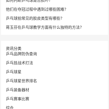
如何判断乒乓球是否损坏？
他们在夺冠过程中遇到过哪些困难？
乒乓球拍常见的胶皮类型有哪些？
蒋玉芬在乒乓球教学方面有什么独特的方法？
资讯分类
乒乓品牌防伪查询
乒乓技战术打法
乒乓球星
乒乓球星世界排名
乒乓装备器材
乒乓赛事比赛
综合