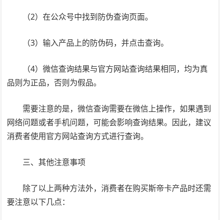
（2）在公众号中找到防伪查询页面。
（3）输入产品上的防伪码，并点击查询。
（4）微信查询结果与官方网站查询结果相同，均为真
品则为正品，否则为假品。
需要注意的是，微信查询需要在微信上操作，如果遇到
网络问题或者手机问题，可能会影响查询结果。因此，建议
消费者使用官方网站查询方式进行查询。
三、其他注意事项
除了以上两种方法外，消费者在购买斯帝卡产品时还需
要注意以下几点：