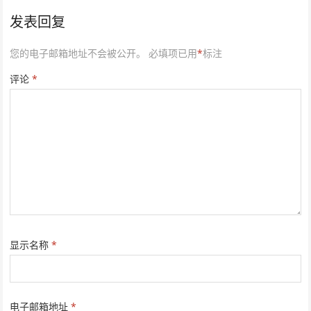
发表回复
您的电子邮箱地址不会被公开。
必填项已用
*
标注
评论
*
显示名称
*
电子邮箱地址
*