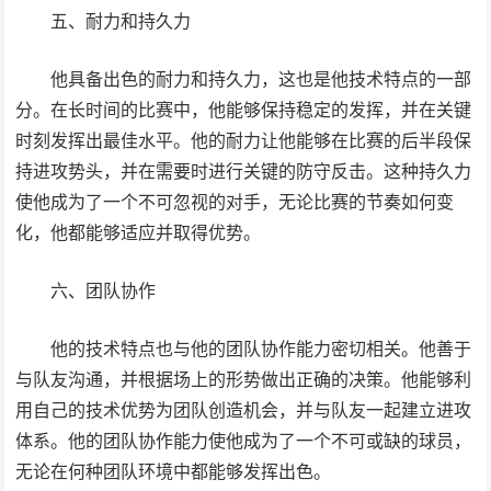
五、耐力和持久力
他具备出色的耐力和持久力，这也是他技术特点的一部
分。在长时间的比赛中，他能够保持稳定的发挥，并在关键
时刻发挥出最佳水平。他的耐力让他能够在比赛的后半段保
持进攻势头，并在需要时进行关键的防守反击。这种持久力
使他成为了一个不可忽视的对手，无论比赛的节奏如何变
化，他都能够适应并取得优势。
六、团队协作
他的技术特点也与他的团队协作能力密切相关。他善于
与队友沟通，并根据场上的形势做出正确的决策。他能够利
用自己的技术优势为团队创造机会，并与队友一起建立进攻
体系。他的团队协作能力使他成为了一个不可或缺的球员，
无论在何种团队环境中都能够发挥出色。