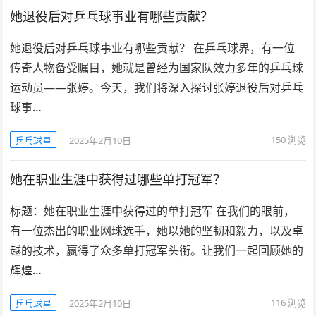
她退役后对乒乓球事业有哪些贡献？
她退役后对乒乓球事业有哪些贡献？ 在乒乓球界，有一位
传奇人物备受瞩目，她就是曾经为国家队效力多年的乒乓球
运动员——张婷。今天，我们将深入探讨张婷退役后对乒乓
球事…
150
浏览
乒乓球星
2025年2月10日
她在职业生涯中获得过哪些单打冠军？
标题：她在职业生涯中获得过的单打冠军 在我们的眼前，
有一位杰出的职业网球选手，她以她的坚韧和毅力，以及卓
越的技术，赢得了众多单打冠军头衔。让我们一起回顾她的
辉煌…
116
浏览
乒乓球星
2025年2月10日