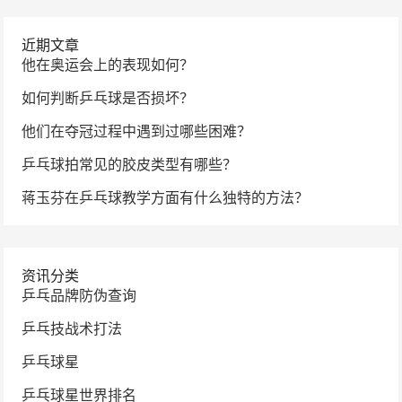
近期文章
他在奥运会上的表现如何？
如何判断乒乓球是否损坏？
他们在夺冠过程中遇到过哪些困难？
乒乓球拍常见的胶皮类型有哪些？
蒋玉芬在乒乓球教学方面有什么独特的方法？
资讯分类
乒乓品牌防伪查询
乒乓技战术打法
乒乓球星
乒乓球星世界排名