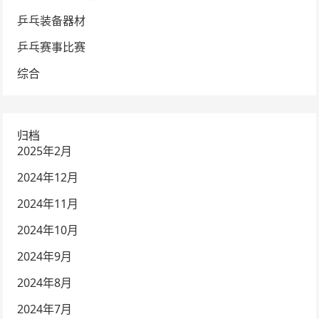
乒乓装备器材
乒乓赛事比赛
综合
归档
2025年2月
2024年12月
2024年11月
2024年10月
2024年9月
2024年8月
2024年7月