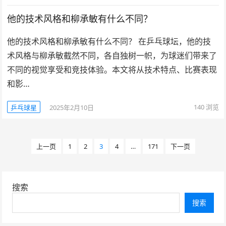
他的技术风格和柳承敏有什么不同？
他的技术风格和柳承敏有什么不同？ 在乒乓球坛，他的技
术风格与柳承敏截然不同，各自独树一帜，为球迷们带来了
不同的视觉享受和竞技体验。本文将从技术特点、比赛表现
和影…
140
浏览
乒乓球星
2025年2月10日
文
上一页
1
2
3
4
…
171
下一页
章
导
航
搜索
搜索